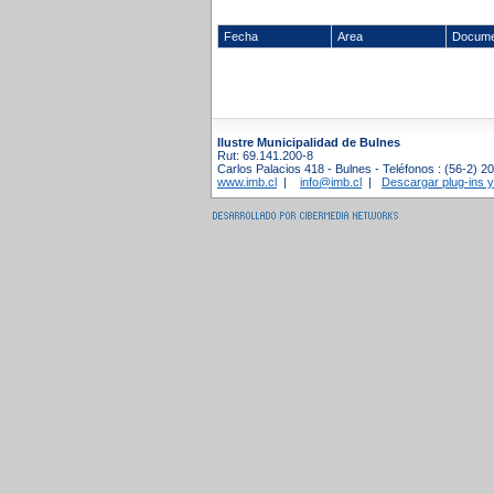
Fecha
Area
Docume
Ilustre Municipalidad de Bulnes
Rut: 69.141.200-8
Carlos Palacios 418 - Bulnes - Teléfonos : (56-2) 2
www.imb.cl
|
info@imb.cl
|
Descargar plug-ins y